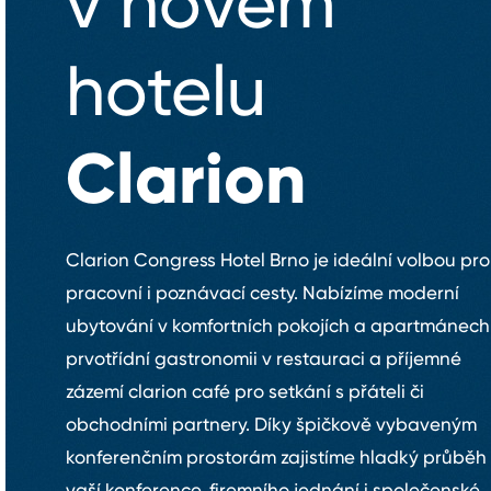
v novém
hotelu
Clarion
Clarion Congress Hotel Brno je ideální volbou pro
pracovní i poznávací cesty. Nabízíme moderní
ubytování v komfortních pokojích a apartmánech
prvotřídní gastronomii v restauraci a příjemné
zázemí clarion café pro setkání s přáteli či
obchodními partnery. Díky špičkově vybaveným
konferenčním prostorám zajistíme hladký průběh
vaší konference, firemního jednání i společenské