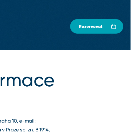
Rezervovat
ormace
aha 10, e⁠-⁠mail:
Praze sp. zn. B 1914,