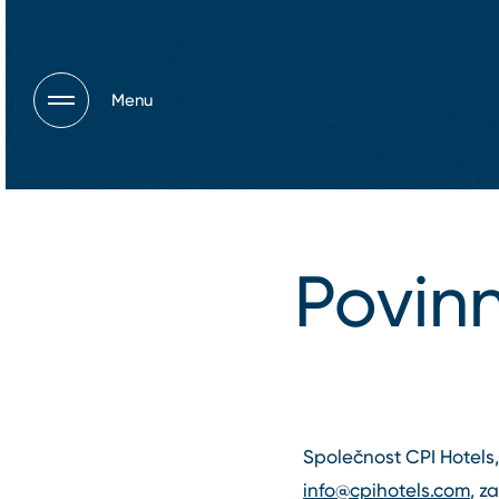
Menu
Povin
Společnost CPI Hotels, 
info@cpihotels.com
, z