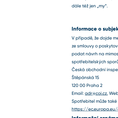
dále též jen „my“.
Informace o subje
V případě, že dojde m
ze smlouvy o poskytov
podat návrh na mimos
spotřebitelských sporů
Česká obchodní inspek
Štěpánská 15
120 00 Praha 2
Email:
adr@coi.cz
, We
Spotřebitel může také 
https://ec.europa.e
Informační oznámen