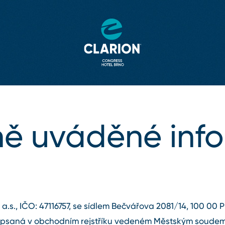
ně uváděné inf
a.s., IČO: 47116757, se sídlem Bečvářova 2081/14, 100 00 Pr
apsaná v obchodním rejstříku vedeném Městským soudem v 