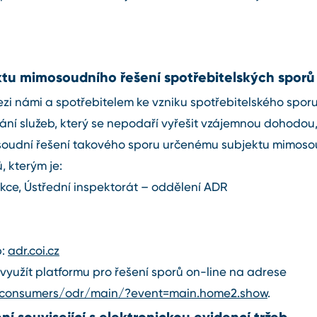
ktu mimosoudního řešení spotřebitelských sporů
ezi námi a spotřebitelem ke vzniku spotřebitelského spor
ání služeb, který se nepodaří vyřešit vzájemnou dohodou,
oudní řešení takového sporu určenému subjektu mimoso
, kterým je:
ce, Ústřední inspektorát – oddělení ADR
b:
adr.coi.cz
využít platformu pro řešení sporů on⁠-⁠line na adrese
u/consumers/odr/main/?event=main.home2.show
.
í související s elektronickou evidencí tržeb