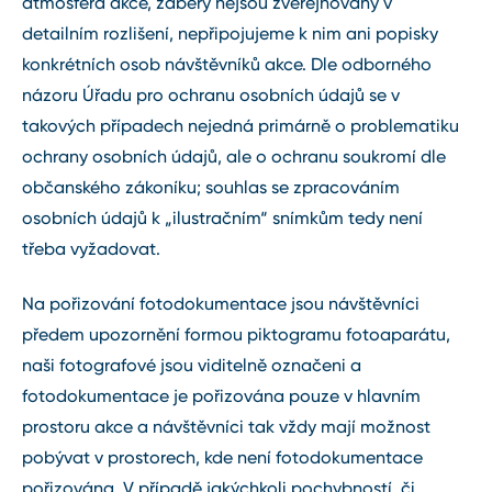
atmosféra akce, záběry nejsou zveřejňovány v
detailním rozlišení, nepřipojujeme k nim ani popisky
konkrétních osob návštěvníků akce. Dle odborného
názoru Úřadu pro ochranu osobních údajů se v
takových případech nejedná primárně o problematiku
ochrany osobních údajů, ale o ochranu soukromí dle
občanského zákoníku; souhlas se zpracováním
osobních údajů k „ilustračním“ snímkům tedy není
třeba vyžadovat.
Na pořizování fotodokumentace jsou návštěvníci
předem upozornění formou piktogramu fotoaparátu,
naši fotografové jsou viditelně označeni a
fotodokumentace je pořizována pouze v hlavním
prostoru akce a návštěvníci tak vždy mají možnost
pobývat v prostorech, kde není fotodokumentace
pořizována. V případě jakýchkoli pochybností, či