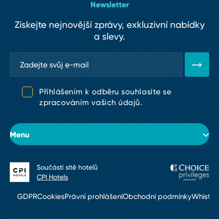
Newsletter
Získejte nejnovější zprávy, exkluzivní nabídky
a slevy.
Přihlášením k odběru souhlasíte se
zpracováním vašich údajů.
Menu
Součástí sítě hotelů
O hotelu
CPI Hotels
Pokoje
GDPR
Cookies
Právní prohlášení
Obchodní podmínky
Whistle
Konference & eventy