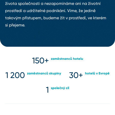
života společnosti a nezapomínáme ani na životní
prostředí a udržitelné podnikání. Víme, že jedině
takovým přístupem, budeme žít v prostředí, ve kterém
si přejeme.
150+
zaměstnanců hotelu
1 200
30+
zaměstnanců skupiny
hotelů v Evropě
1
společný cíl