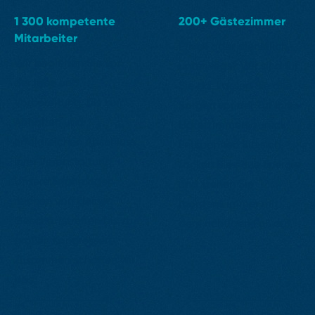
1 300 kompetente
200+ Gästezimmer
Mitarbeiter
Privat oder dienstlich
Wir begleiten Sie von
unterwegs? Wir sind für
der Idee und
Sie da. Lassen Sie alle
Vorbereitung, bis zum
Sorgen vor der Tür Ihres
Abhalten und
Hotelzimmers zurück.
erfolgreichen Abschluss
Entspannen Sie sich,
Ihrer Veranstaltung.
tanken Sie neue Energie
Unsere Erfahrungen
und stehen Sie
reichen von kleinen
morgens immer mit
Geschäftstreffen bis zu
dem richtigen Fuß auf.
großen Kongressen.
Zusammen schaffen wir
das.