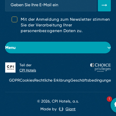
Mit der Anmeldung zum Newsletter stimmen
Sie der Verarbeitung Ihrer
personenbezogenen Daten zu.
Menu
Teil der
Über das Hotel
CPI Hotels
Zimmer
GDPR
Cookies
Rechtliche Erklärung
Geschäftsbedingungen
W
Konferenzen & Events
1
Restaurants und Bars
© 2026, CPI Hotels, a.s.
Made by
Giant
Service