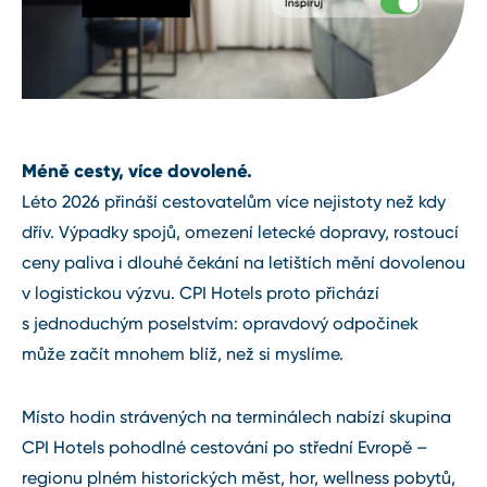
Méně cesty, více dovolené.
Léto 2026 přináší cestovatelům více nejistoty než kdy
dřív. Výpadky spojů, omezení letecké dopravy, rostoucí
ceny paliva i dlouhé čekání na letištích mění dovolenou
v logistickou výzvu. CPI Hotels proto přichází
s jednoduchým poselstvím: opravdový odpočinek
může začít mnohem blíž, než si myslíme.
Místo hodin strávených na terminálech nabízí skupina
CPI Hotels pohodlné cestování po střední Evropě –
regionu plném historických měst, hor, wellness pobytů,