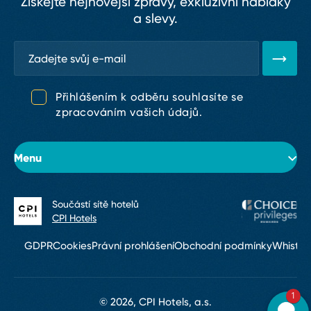
Získejte nejnovější zprávy, exkluzivní nabídky
a slevy.
Přihlášením k odběru souhlasíte se
zpracováním vašich údajů.
Menu
Součástí sítě hotelů
O hotelu
CPI Hotels
Pokoje
GDPR
Cookies
Právní prohlášení
Obchodní podmínky
Whistle
Konference & eventy
1
Restaurace a bary
© 2026, CPI Hotels, a.s.